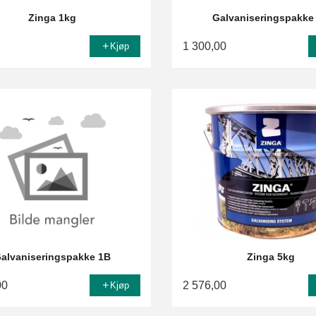
Zinga 1kg
Galvaniseringspakke
1 300,00
Kjøp
alvaniseringspakke 1B
Zinga 5kg
00
2 576,00
Kjøp