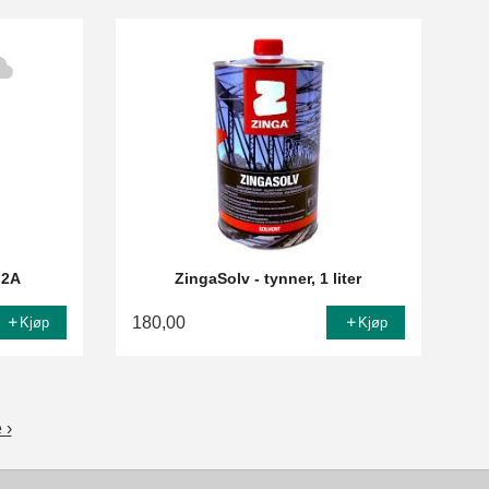
 2A
ZingaSolv - tynner, 1 liter
180,00
Kjøp
Kjøp
 ›