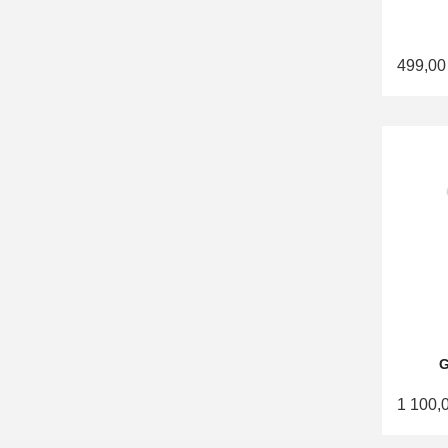
499,00
G
1 100,