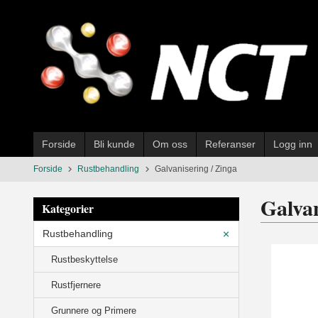
Gå
til
innholdet
Forside
Bli kunde
Om oss
Referanser
Logg inn
Forside
Rustbehandling
Galvanisering / Zinga
Galvan
Kategorier
Rustbehandling
Rustbeskyttelse
Rustfjernere
Grunnere og Primere