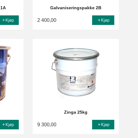
 1A
Galvaniseringspakke 2B
2 400,00
Kjøp
Kjøp
Zinga 25kg
9 300,00
Kjøp
Kjøp