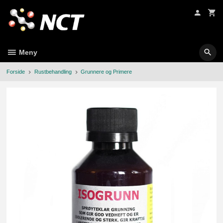
Gå
til
innholdet
Meny
Forside
Rustbehandling
Grunnere og Primere