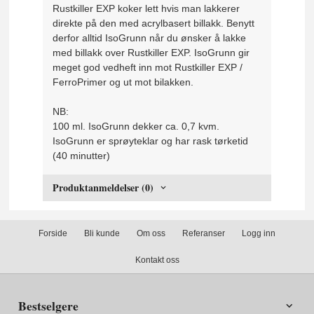
Rustkiller EXP koker lett hvis man lakkerer
direkte på den med acrylbasert billakk. Benytt
derfor alltid IsoGrunn når du ønsker å lakke
med billakk over Rustkiller EXP. IsoGrunn gir
meget god vedheft inn mot Rustkiller EXP /
FerroPrimer og ut mot bilakken.
NB:
100 ml. IsoGrunn dekker ca. 0,7 kvm.
IsoGrunn er sprøyteklar og har rask tørketid
(40 minutter)
Produktanmeldelser (0)
Forside
Bli kunde
Om oss
Referanser
Logg inn
Kontakt oss
Bestselgere