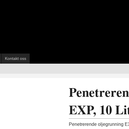
Kontakt oss
Penetreren
EXP, 10 Li
Penetrerende oljegrunning EXP