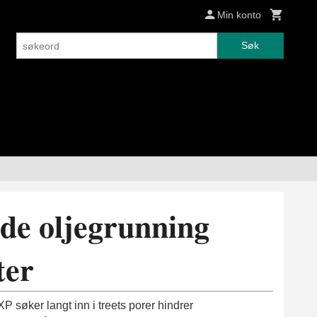
Min konto
Søk
de oljegrunning
ter
 søker langt inn i treets porer hindrer