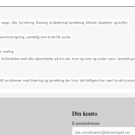
 sopp, råte, forvitring, flassing, krakelering/sprekking, blåved, skadedyr og kolfyr.
vanninntregning, samtidig som treet får puste.
er maling.
orbindelse med alle oljearbeider på tre ute, inne og over og under vann. Spesielt go
 problemer med blæring og sprekking der hvor det tidligere har vært brukt tranmali
Din konto
E-postadresse