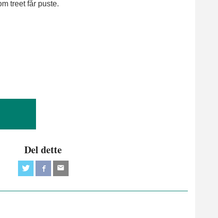
m treet får puste.
Del dette