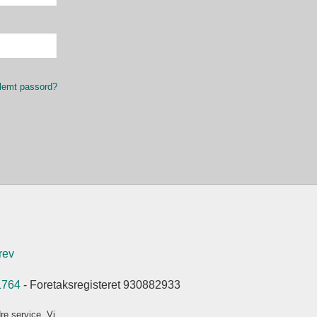
lemt passord?
rev
1764
- Foretaksregisteret 930882933
re service. Vi