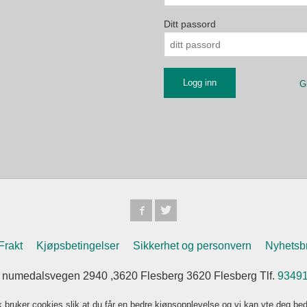
Ditt passord
G
Frakt
Kjøpsbetingelser
Sikkerhet og personvern
Nyhetsb
numedalsvegen 2940 ,3620 Flesberg 3620 Flesberg Tlf.
9349
k bruker cookies slik at du får en bedre kjøpsopplevelse og vi kan yte deg bed