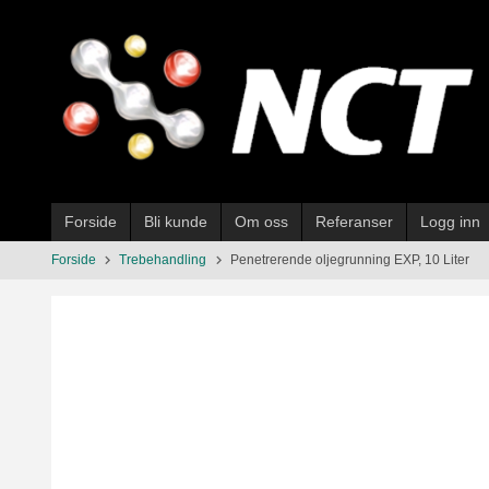
Gå
til
innholdet
Forside
Bli kunde
Om oss
Referanser
Logg inn
Forside
Trebehandling
Penetrerende oljegrunning EXP, 10 Liter